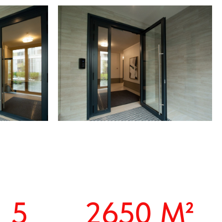
2650 М²
ах
Площадь объекта