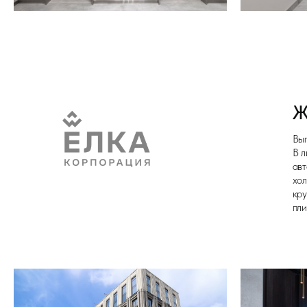
крупноформ
плитка 160