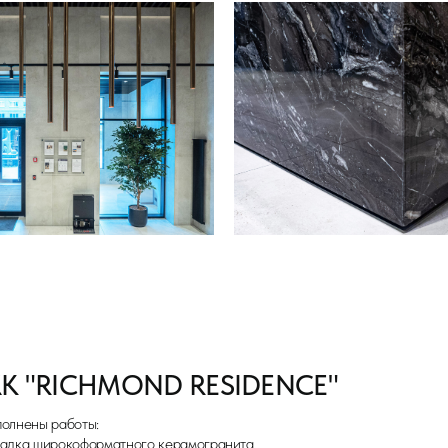
RICHMOND RESIDENCE"
8
работы:
рокоформатного керамогранита.
Срок в месяц
ложных многоступенчатых лифтовых порталов.
ен с нанесением декоративного покрытия