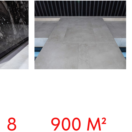
900 М²
ах
Площадь объекта