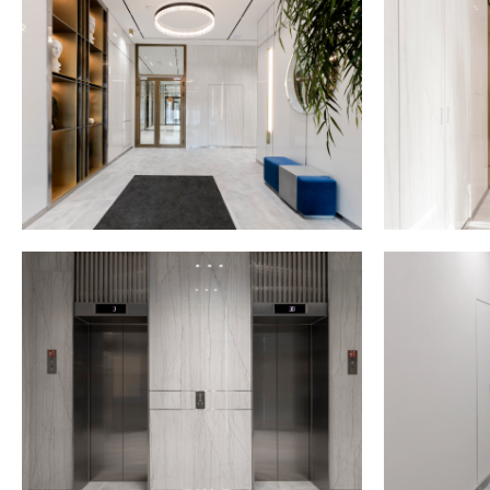
ЖК "
Выполнены 
В лифтовой
авторской 
холле с выс