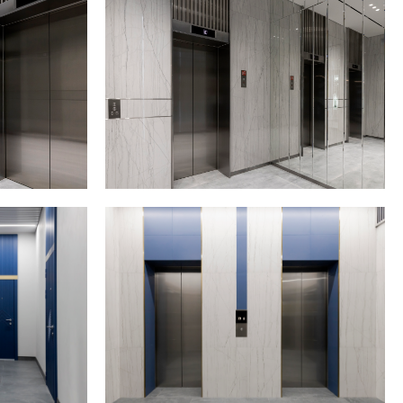
1200 М²
ах
Площадь объекта