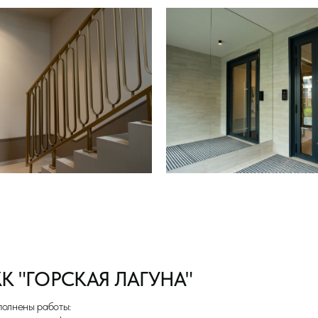
ГОРСКАЯ ЛАГУНА"
5
работы:
рокоформатного керамогранита на
Срок в месяц
е.
гоуровневых потолков и молдингов.
ен.