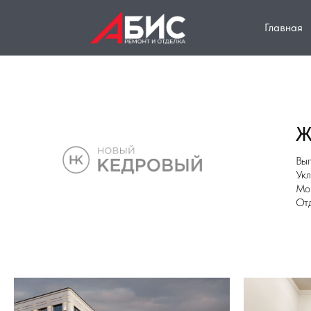
Главная
ЖК "
Выполнены 
Укладка ши
Монтаж мно
Отделка ст