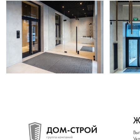
ЖК "
Выполнены 
Укладка ши
Создание с
Отделка ст
"шёлк".