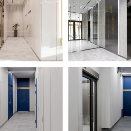
НАСЛЕДИЕ"
6
работы:
 зоне выполнены теневые зазоры по
Срок в месяц
технологии.Отделочные работы выполнены в
отой потолков 5,6 м. В отделке использована